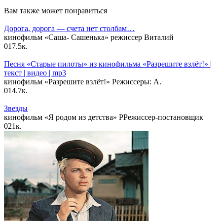
Вам также может понравиться
Дорога, дорога — счета нет столбам…
кинофильм «Саша- Сашенька» режиссер Виталий
0
17.5к.
Песня «Старые пилоты» из кинофильма «Разрешите взлёт!» |
текст | видео | mp3
кинофильм «Разрешите взлёт!» Режиссеры: А.
0
14.7к.
Звезды
кинофильм «Я родом из детства» РРежиссер-постановщик
0
21к.