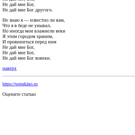
Не дай мне Бог,
Не дай мне Бог другого.
Hе знаю я — известно ли вам,
Что я в беде не унывал,
Но иногда мои влажнели веки
Я этим городом храним,
И провиниться перед ним
Hе дай мне Бог,
Не дай мне Бог,
Не дай мне Бог вовеки.
наверх
https://songkino.ru
Оцените статью