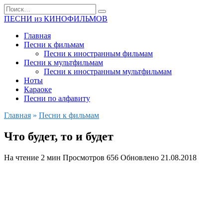
Перейти
Search
к
for:
ПЕСНИ из КИНОФИЛЬМОВ
содержанию
Главная
Песни к фильмам
Песни к иностранным фильмам
Песни к мультфильмам
Песни к иностранным мультфильмам
Ноты
Караоке
Песни по алфавиту
Главная
»
Песни к фильмам
Что будет, то и будет
На чтение
2 мин
Просмотров
656
Обновлено
21.08.2018