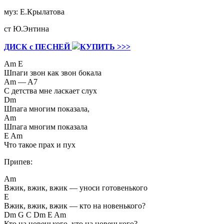
муз: Е.Крылатова
ст Ю.Энтина
ДИСК с ПЕСНЕЙ
КУПИТЬ >>>
Am E
Шпаги звон как звон бокала
Am — A7
С детства мне ласкает слух
Dm
Шпага многим показала,
Am
Шпага многим показала
E Am
Что такое прах и пух
Припев:
Am
Вжик, вжик, вжик — уноси готовенького
E
Вжик, вжик, вжик — кто на новенького?
Dm G C Dm E Am
Кто на новенького, кто на новенького?