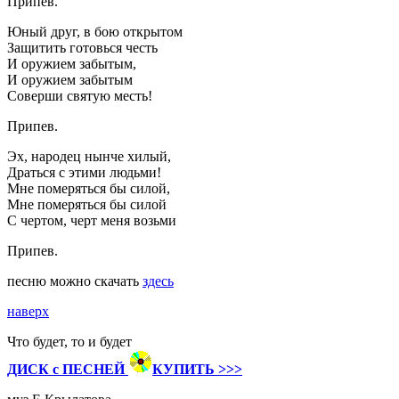
Припев.
Юный друг, в бою открытом
Защитить готовься честь
И оружием забытым,
И оружием забытым
Соверши святую месть!
Припев.
Эх, народец нынче хилый,
Драться с этими людьми!
Мне померяться бы силой,
Мне померяться бы силой
С чертом, черт меня возьми
Припев.
песню можно скачать
здесь
наверх
Что будет, то и будет
ДИСК с ПЕСНЕЙ
КУПИТЬ >>>