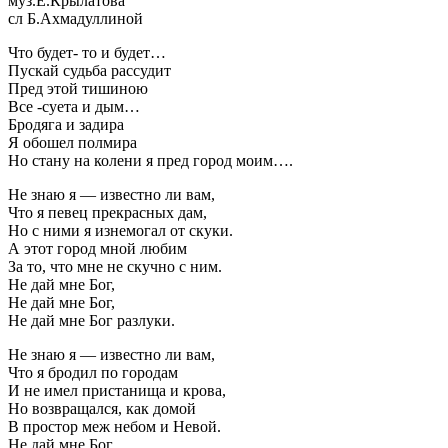
муз.Е.Крылатова
сл Б.Ахмадуллиной
Что будет- то и будет…
Пускай судьба рассудит
Пред этой тишиною
Все -суета и дым…
Бродяга и задира
Я обошел полмира
Но стану на колени я пред город моим….
Hе знаю я — известно ли вам,
Что я певец прекрасных дам,
Hо с ними я изнемогал от скуки.
А этот город мной любим
За то, что мне не скучно с ним.
Hе дай мне Бог,
Не дай мне Бог,
Не дай мне Бог разлуки.
Hе знаю я — известно ли вам,
Что я бродил по городам
И не имел пристанища и крова,
Hо возвращался, как домой
В простор меж небом и Hевой.
Hе дай мне Бог,