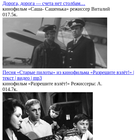
Дорога, дорога — счета нет столбам…
кинофильм «Саша- Сашенька» режиссер Виталий
0
17.5к.
Песня «Старые пилоты» из кинофильма «Разрешите взлёт!» |
текст | видео | mp3
кинофильм «Разрешите взлёт!» Режиссеры: А.
0
14.7к.