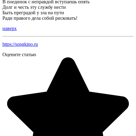
В поединок с непpавдой вступаешь опять
Долг и честь эту службу нести
Быть пpегpадой у зла на пути
Pади пpавого дела собой pисковать!
наверх
https://songkino.ru
Оцените статью