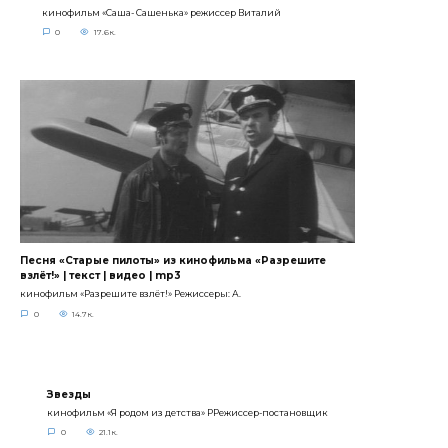
кинофильм «Саша- Сашенька» режиссер Виталий
0
17.6к.
Песня «Старые пилоты» из кинофильма «Разрешите
взлёт!» | текст | видео | mp3
кинофильм «Разрешите взлёт!» Режиссеры: А.
0
14.7к.
Звезды
кинофильм «Я родом из детства» РРежиссер-постановщик
0
21.1к.