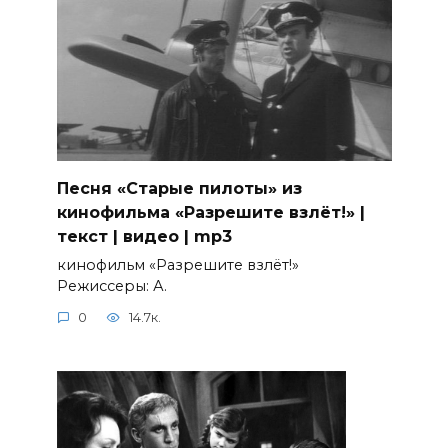
Песня «Старые пилоты» из
кинофильма «Разрешите взлёт!» |
текст | видео | mp3
кинофильм «Разрешите взлёт!»
Режиссеры: А.
0
14.7к.