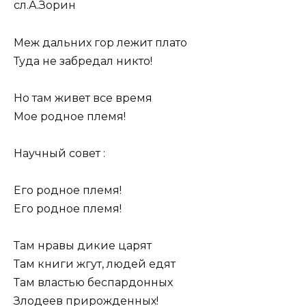
сл.А.Зорин
Меж дальних гор лежит плато
Туда не забредал никто!
Но там живет все время
Мое родное племя!
Научный совет :
Его родное племя!
Его родное племя!
Там нравы дикие царят
Там книги жгут, людей едят
Там властью беспардонных
Злодеев прирожденных!