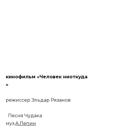
кинофильм «Человек ниоткуда
»
режиссер Эльдар Рязанов
Песня Чудака
муз.
А.Лепин