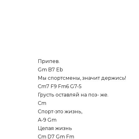
Припев.
Gm B7 Eb
Мы спортсмены, значит держись!
Cm7 F9 Fm6 G7-5
Грусть оставляй на поз- же.
Cm
Спорт-это жизнь,
A-9 Gm
Целая жизнь
Cm D7 Gm Fm