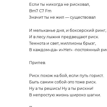
Если ты никогда не рисковал,
Bm7 C7 Fm
Значит ты не жил — существовал
И мельканье дня, и боксерский ринг,
И в лесу лыжня предвещают риск.
Темнота и свет, миллионы брызг,
В каждом»да» и»Нет» -постоянный ри
Припев.
Риск похож на бой, если путь горист.
Быть самим собой-это тоже риск.
Ну а ты решись! Ну а ты рискни!
В непростую жизнь широко шагни.