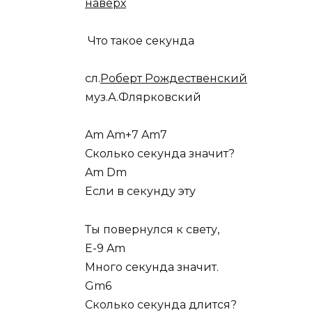
наверх
Что такое секунда
сл.
Роберт Рождественский
муз.А.Флярковский
Am Am+7 Am7
Сколько секунда значит?
Am Dm
Если в секунду эту
Ты повернулся к свету,
E-9 Am
Много секунда значит.
Gm6
Сколько секунда длится?