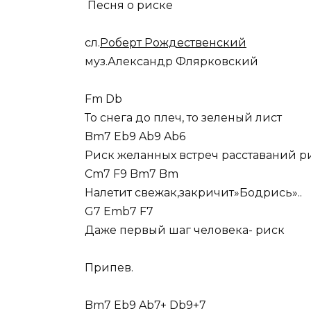
Песня о риске
сл.
Роберт Рождественский
муз.Александр Флярковский
Fm Db
То снега до плеч, то зеленый лист
Bm7 Eb9 Ab9 Ab6
Риск желанных встреч расставаний р
Cm7 F9 Bm7 Bm
Налетит свежак,закричит»Бодрись»..
G7 Emb7 F7
Даже первый шаг человека- риск
Припев.
Bm7 Eb9 Ab7+ Db9+7