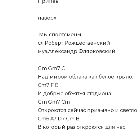
Припев.
наверх
Мы спортсмены
сл.
Роберт Рождественский
муз.Александр Флярковский
Gm Gm7 C
Над миром облака как белое крыло.
Cm7 F B
И добрые объятья стадиона
Gm Gm7 Cm
Откроются сейчас призывно и светло
Cm6 A7 D7 Cm B
В который раз откроются для нас.