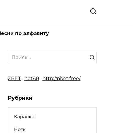
Песни по алфавиту
Search
for:
ZBET
.
net88
.
http://nbet.free/
Рубрики
Караоке
Ноты