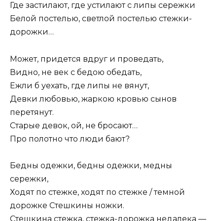
Где застилают, где устилают с липы сережки
Белой постелью, светлой постелью стежки-
дорожки…
Может, придется вдруг и проведать,
Видно, не век с бедою обедать,
Ежли б уехать, где липы не вянут,
Девки любовью, жаркою кровью сынов
перетянут.
Старые девок, ой, не бросают…
Про полотно что люди бают?
Бедны одежки, бедны одежки, медны
сережки,
Ходят по стежке, ходят по стежке / темной
дорожке Стешкины ножки.
Стешкина стежка, стежка-дорожка недалека —