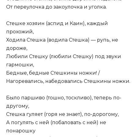
От переулочка до закоулочка и уголка.
Стешке хозяин (аспид и Каин), каждый
прохожий,
Ходила Стешка (водила Стешка) — рупь, не
дороже,
Любили Стешку (любили Стешку) под звуки
гармошки,
Бедные, бедные Стешкины ножки! /
Нагоревались, набедовались Стешкины ножки.
Было паршиво (тошно, тоскливо), теперь по-
другому,
Стешка гуляет (горя не знает), по-дорогому,
А погулять с ней (побаловать с ней) не
понарошку