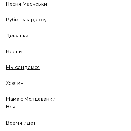
Песня Маруськи
Руби, гусар, лозу!
Девушка
Нервы
Мы сойдемся
Хозяин
Мама с Молдаванки
Ночь
Время идет