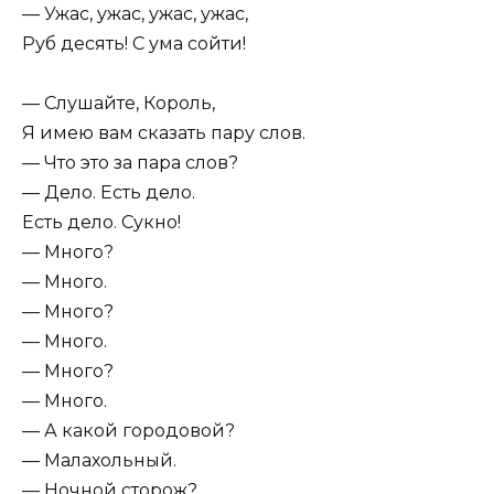
— Ужас, ужас, ужас, ужас,
Руб десять! С ума сойти!
— Слушайте, Король,
Я имею вам сказать пару слов.
— Что это за пара слов?
— Дело. Есть дело.
Есть дело. Сукно!
— Много?
— Много.
— Много?
— Много.
— Много?
— Много.
— А какой городовой?
— Малахольный.
— Ночной сторож?