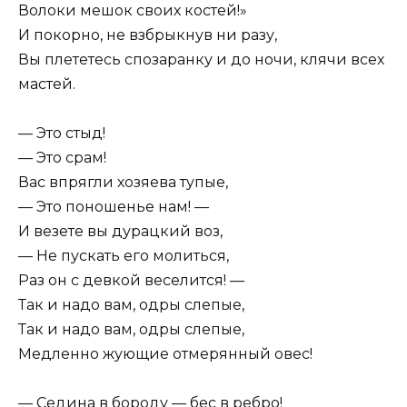
Волоки мешок своих костей!»
И покорно, не взбрыкнув ни разу,
Вы плететесь спозаранку и до ночи, клячи всех
мастей.
— Это стыд!
— Это срам!
Вас впрягли хозяева тупые,
— Это поношенье нам! —
И везете вы дурацкий воз,
— Не пускать его молиться,
Раз он с девкой веселится! —
Так и надо вам, одры слепые,
Так и надо вам, одры слепые,
Медленно жующие отмерянный овес!
— Седина в бороду — бес в ребро!