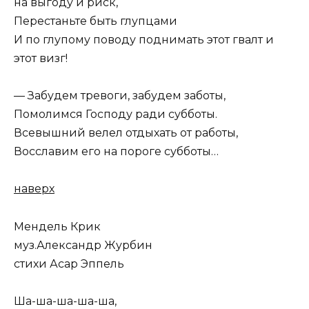
на выгоду и риск,
Перестаньте быть глупцами
И по глупому поводу поднимать этот гвалт и
этот визг!
— Забудем тревоги, забудем заботы,
Помолимся Господу ради субботы.
Всевышний велел отдыхать от работы,
Восславим его на пороге субботы…
наверх
Мендель Крик
муз.Александр Журбин
стихи Асар Эппель
Ша-ша-ша-ша-ша,