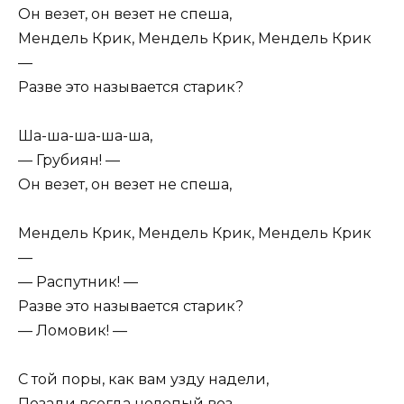
Он везет, он везет не спеша,
Мендель Крик, Мендель Крик, Мендель Крик
—
Разве это называется старик?
Ша-ша-ша-ша-ша,
— Грубиян! —
Он везет, он везет не спеша,
Мендель Крик, Мендель Крик, Мендель Крик
—
— Распутник! —
Разве это называется старик?
— Ломовик! —
С той поры, как вам узду надели,
Позади всегда нелепый воз.