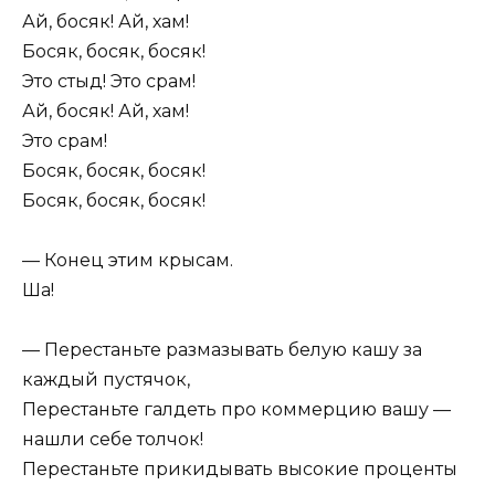
Ай, босяк! Ай, хам!
Босяк, босяк, босяк!
Это стыд! Это срам!
Ай, босяк! Ай, хам!
Это срам!
Босяк, босяк, босяк!
Босяк, босяк, босяк!
— Конец этим крысам.
Ша!
— Перестаньте размазывать белую кашу за
каждый пустячок,
Перестаньте галдеть про коммерцию вашу —
нашли себе толчок!
Перестаньте прикидывать высокие проценты