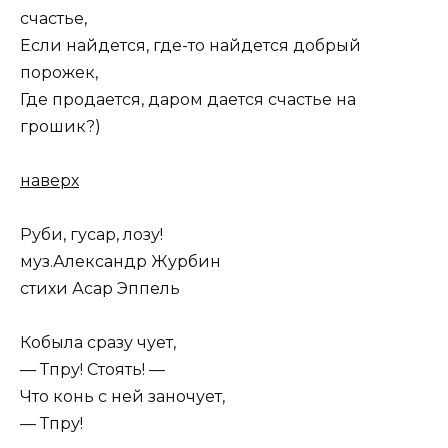
счастье,
Если найдется, где-то найдется добрый
порожек,
Где продается, даром дается счастье на
грошик?)
наверх
Руби, гусар, лозу!
муз.Александр Журбин
стихи Асар Эппель
Кобыла сразу чует,
— Тпру! Стоять! —
Что конь с ней заночует,
— Тпру!