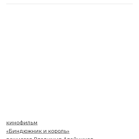
кинофильм
«Биндюжник и король»