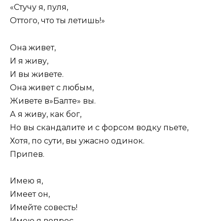
«Стучу я, пуля,
Оттого, что ты летишь!»
Она живет,
И я живу,
И вы живете.
Она живет с любым,
Живете в»Балте» вы.
А я живу, как бог,
Но вы скандалите и с форсом водку пьете,
Хотя, по сути, вы ужасно одинок.
Припев.
Имею я,
Имеет он,
Имейте совесть!
Имею я вопрос,