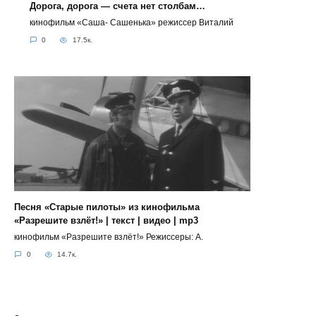
Дорога, дорога — счета нет столбам…
кинофильм «Саша- Сашенька» режиссер Виталий
0
17.5к.
Песня «Старые пилоты» из кинофильма
«Разрешите взлёт!» | текст | видео | mp3
кинофильм «Разрешите взлёт!» Режиссеры: А.
0
14.7к.