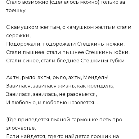
Стало возможно (сделалось можно) только за
трешку.
С камушком желтым, с камушком желтым стали
сережки,
Подорожали, подорожали Стешкины ножки,
Стали пышнее, стали пышнее Стешкины юбки,
Стали синее, стали бледнее Стешкины губки.
Ах ты, рыло, ах ты, рыло, ах ты, Мендель!
Завилася, завилася жизнь, как крендель,
Завилася, завилась, не разовьется,
И любовью, и любовью назовется…
(Где приведется пьяной гармошке петь про
злосчастье,
Если найдется, где-то найдется грошик на