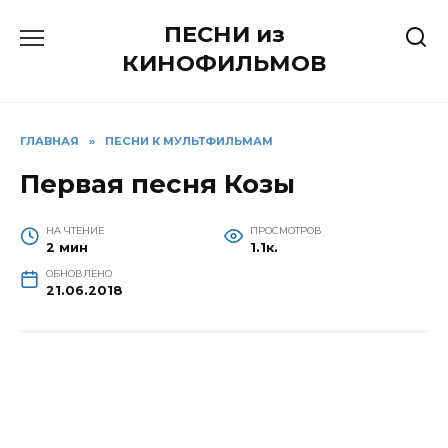
Перейти
ПЕСНИ из
к
содержанию
КИНОФИЛЬМОВ
ГЛАВНАЯ
»
ПЕСНИ К МУЛЬТФИЛЬМАМ
Первая песня Козы
НА ЧТЕНИЕ
ПРОСМОТРОВ
2 мин
1.1к.
ОБНОВЛЕНО
21.06.2018