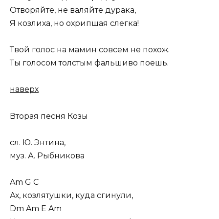
Отворяйте, не валяйте дурака,
Я козлиха, но охрипшая слегка!
Твой голос на мамин совсем не похож.
Ты голосом толстым фальшиво поешь.
наверх
Вторая песня Козы
сл. Ю. Энтина,
муз. А. Рыбникова
Am G C
Ах, козлятушки, куда сгинули,
Dm Am E Am