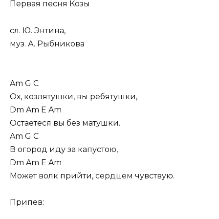
Первая песня Козы
сл. Ю. Энтина,
муз. А. Рыбникова
Am G C
Ох, козлятушки, вы ребятушки,
Dm Am E Am
Остаетеся вы без матушки.
Am G C
В огород иду за капустою,
Dm Am E Am
Может волк прийти, сердцем чувствую.
Припев: