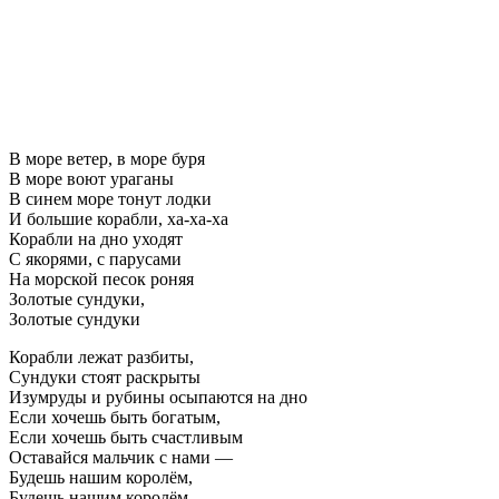
В море ветер, в море буря
В море воют ураганы
В синем море тонут лодки
И большие корабли, ха-ха-ха
Корабли на дно уходят
С якорями, с парусами
На морской песок роняя
Золотые сундуки,
Золотые сундуки
Корабли лежат разбиты,
Сундуки стоят раскрыты
Изумруды и рубины осыпаются на дно
Если хочешь быть богатым,
Если хочешь быть счастливым
Оставайся мальчик с нами —
Будешь нашим королём,
Будешь нашим королём