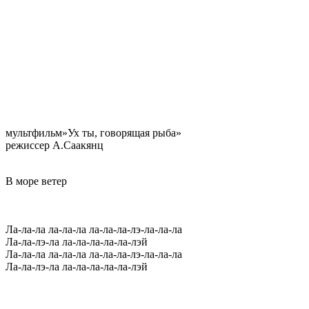
мультфильм»Ух ты, говорящая рыба»
режиссер А.Саакянц
В море ветер
Ла-ла-ла ла-ла-ла ла-ла-ла-лэ-ла-ла-ла
Ла-ла-лэ-ла ла-ла-ла-ла-ла-лэй
Ла-ла-ла ла-ла-ла ла-ла-ла-лэ-ла-ла-ла
Ла-ла-лэ-ла ла-ла-ла-ла-ла-лэй