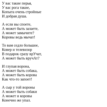
У вас такие перья,
У вас рога такие,
Копыта очень стройные
И добрая душа.
А если вы споете,
А может быть залаете,
А может замычите?
Коровы ведь мычат!
То вам седло большое,
Ковер и телевизор
В подарок сразу врУчат,
А может быть вручАт?
И глупая ворона,
А может быть собака,
А может быть корова
Как что-то запоет!
А сыр у той вороны
А может быть собаки
А может и коровы
Конечно же упал.