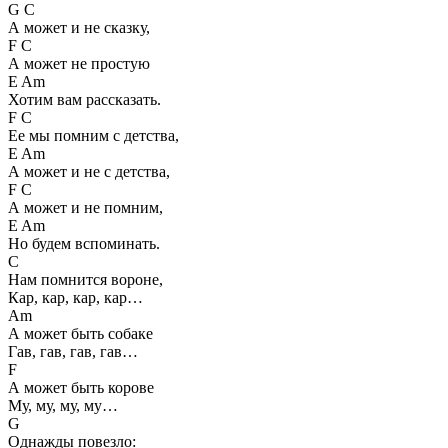
G C
А может и не сказку,
F C
А может не простую
E Am
Хотим вам рассказать.
F C
Ее мы помним с детства,
E Am
А может и не с детства,
F C
А может и не помним,
E Am
Но будем вспоминать.
C
Нам помнится вороне,
Кар, кар, кар, кар…
Am
А может быть собаке
Гав, гав, гав, гав…
F
А может быть корове
Му, му, му, му…
G
Однажды повезло: