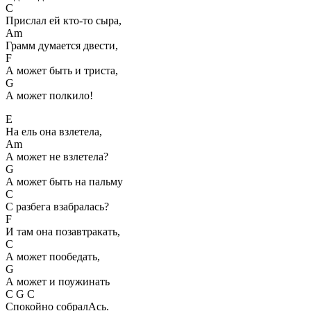
C
Прислал ей кто-то сыра,
Am
Грамм думается двести,
F
А может быть и триста,
G
А может полкило!
E
На ель она взлетела,
Am
А может не взлетела?
G
А может быть на пальму
C
С разбега взабралась?
F
И там она позавтракать,
C
А может пообедать,
G
А может и поужинать
C G C
Спокойно собралАсь.