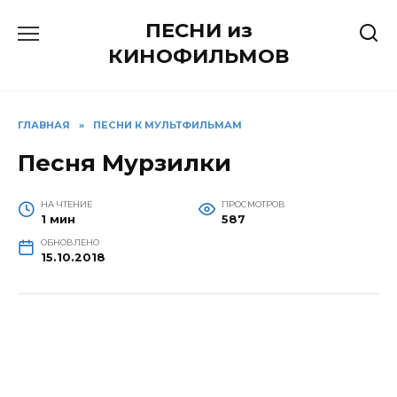
Перейти
ПЕСНИ из
к
содержанию
КИНОФИЛЬМОВ
ГЛАВНАЯ
»
ПЕСНИ К МУЛЬТФИЛЬМАМ
Песня Мурзилки
НА ЧТЕНИЕ
ПРОСМОТРОВ
1 мин
587
ОБНОВЛЕНО
15.10.2018