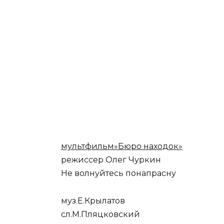
мультфильм»Бюро находок»
режиссер Олег Чуркин
Не волнуйтесь понапрасну
муз.Е.Крылатов
сл.М.Пляцковский