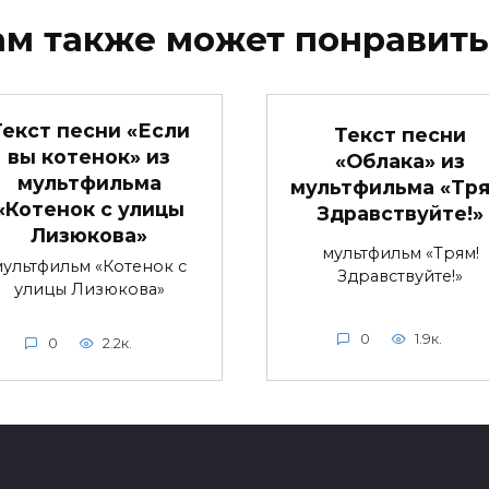
ам также может понравить
Текст песни «Если
Текст песни
вы котенок» из
«Облака» из
мультфильма
мультфильма «Тря
«Котенок с улицы
Здравствуйте!»
Лизюкова»
мультфильм «Трям!
мультфильм «Котенок с
Здравствуйте!»
улицы Лизюкова»
0
1.9к.
0
2.2к.