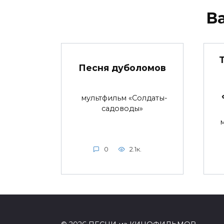
В
Песня дуболомов
мультфильм «Солдаты-
садоводы»
0
2.1к.