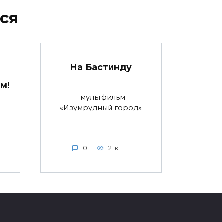
ся
На Бастинду
м!
мультфильм
«Изумрудный город»
0
2.1к.