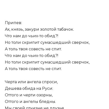
Припев:
Ах, князь, закури золотой табачок.
Что нам до чьих-то обид?!
Но толи скрипит сумасшедший сверчок,
А толь твоя совесть не спит.
Что нам до чьих-то обид?!
Но толи скрипит сумасшедший сверчок,
А толь твоя совесть не спит.
Черта или ангела спроси,
Дешева обида на Руси:
Оттого и черти озорны,
Оттого и ангелы бледны.
Мы своей отчизне не друзья,