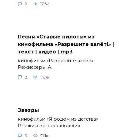
0
17.5к.
Песня «Старые пилоты» из
кинофильма «Разрешите взлёт!» |
текст | видео | mp3
кинофильм «Разрешите взлёт!»
Режиссеры: А.
0
14.7к.
Звезды
кинофильм «Я родом из детства»
РРежиссер-постановщик
0
21.1к.