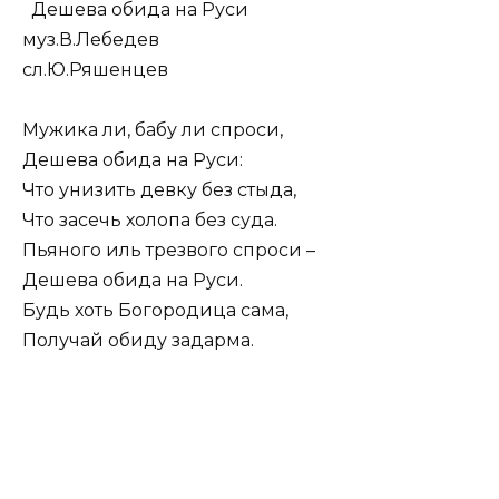
Дешева обида на Руси
муз.В.Лебедев
сл.Ю.Ряшенцев
Мужика ли, бабу ли спроси,
Дешева обида на Руси:
Что унизить девку без стыда,
Что засечь холопа без суда.
Пьяного иль трезвого спроси –
Дешева обида на Руси.
Будь хоть Богородица сама,
Получай обиду задарма.